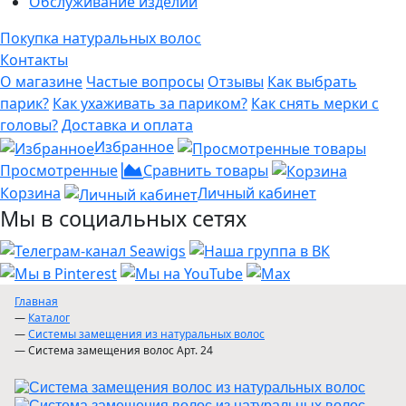
Обслуживание изделий
Покупка натуральных волос
Контакты
О магазине
Частые вопросы
Отзывы
Как выбрать
парик?
Как ухаживать за париком?
Как снять мерки с
головы?
Доставка и оплата
Избранное
Просмотренные
Сравнить товары
Корзина
Личный кабинет
Мы в социальных сетях
Главная
—
Каталог
—
Системы замещения из натуральных волос
—
Система замещения волос Арт. 24